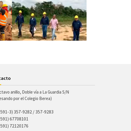
tacto
ctavo anillo, Doble vía a La Guardia S/N
resando por el Colegio Berea)
(591-3) 357-9282 / 357-9283
(591) 67708101
(591) 72120176